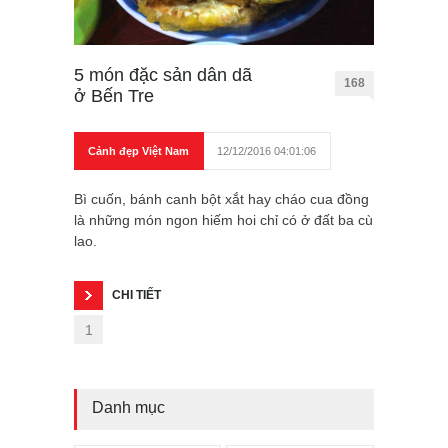
5 món đặc sản dân dã
168
ở Bến Tre
Cảnh đẹp Việt Nam
12/12/2016 04:01:06
Bì cuốn, bánh canh bột xắt hay cháo cua đồng
là những món ngon hiếm hoi chỉ có ở đất ba cù
lao.
CHI TIẾT
1
Danh mục