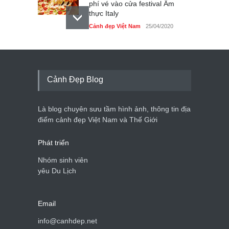
phí vé vào cửa festival Ẩm
thực Italy
Cảnh đẹp Việt Nam
25/04/2020
Tam giác mạch khoe sắc
bên bờ hồ Hà Nội
Cảnh đẹp Việt Nam
25/04/2020
Cảnh Đẹp Blog
Bán đảo Sơn Trà sẽ là khu
du lịch quốc gia
Là blog chuyên sưu tầm hình ảnh, thông tin địa
Cảnh đẹp Việt Nam
24/04/2020
điểm cảnh đẹp Việt Nam và Thế Giới
Phát triển
Nhóm sinh viên
yêu Du Lịch
Email
info@canhdep.net