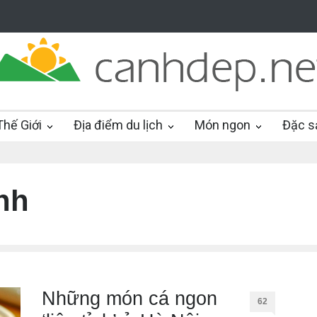
hế Giới
Địa điểm du lịch
Món ngon
Đặc s
nh
Những món cá ngon
62