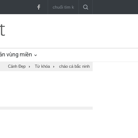
ản vùng miền
Cảnh Đẹp
›
Từ khóa
›
cháo cá bắc ninh