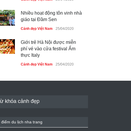
Nhiều hoạt động tôn vinh nhà
giáo tại Đầm Sen
Cảnh đẹp Việt Nam
25/04/2020
Giới trẻ Hà Nội được miễn
phí vé vào cửa festival Ẩm
thực Italy
Cảnh đẹp Việt Nam
25/04/2020
Tam giác mạch khoe sắc bên
bờ hồ Hà Nội
Cảnh đẹp Việt Nam
25/04/2020
ừ khóa cảnh đẹp
Bán đảo Sơn Trà sẽ là khu
du lịch quốc gia
 điểm du lịch nha trang
Cảnh đẹp Việt Nam
24/04/2020