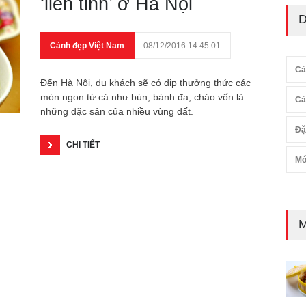
‘liên tỉnh’ ở Hà Nội
D
Cảnh đẹp Việt Nam
08/12/2016 14:45:01
Cả
Đến Hà Nội, du khách sẽ có dịp thưởng thức các
món ngon từ cá như bún, bánh đa, cháo vốn là
Cả
những đặc sản của nhiều vùng đất.
Đặ
CHI TIẾT
Mó
M