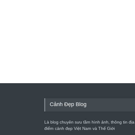
Cảnh Đẹp Blog
Là blog chuyên sưu tầm hình ảnh, thông tin địa
điểm cảnh đẹp Việt Nam và Thế Giới