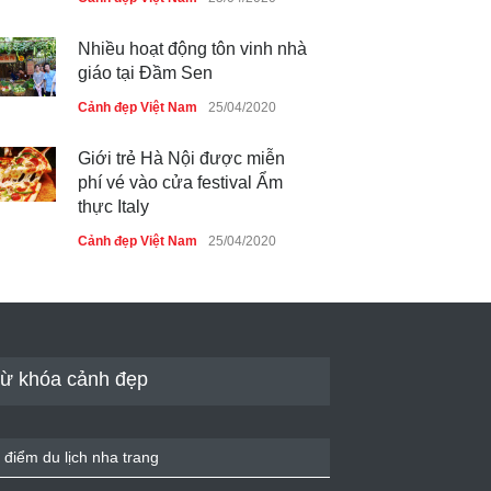
Nhiều hoạt động tôn vinh nhà
giáo tại Đầm Sen
Cảnh đẹp Việt Nam
25/04/2020
Giới trẻ Hà Nội được miễn
phí vé vào cửa festival Ẩm
thực Italy
Cảnh đẹp Việt Nam
25/04/2020
Tam giác mạch khoe sắc bên
bờ hồ Hà Nội
Cảnh đẹp Việt Nam
25/04/2020
ừ khóa cảnh đẹp
Bán đảo Sơn Trà sẽ là khu
du lịch quốc gia
 điểm du lịch nha trang
Cảnh đẹp Việt Nam
24/04/2020