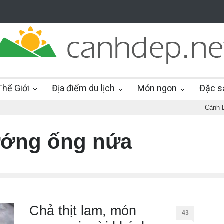
hế Giới
Địa điểm du lịch
Món ngon
Đặc s
Cảnh 
nướng ống nứa
Chả thịt lam, món
43