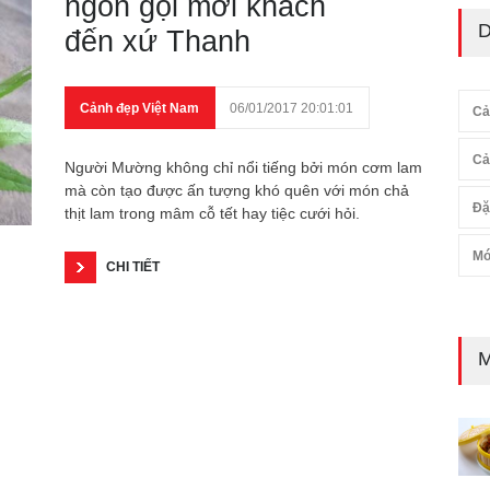
ngon gọi mời khách
D
đến xứ Thanh
Cảnh đẹp Việt Nam
06/01/2017 20:01:01
Cả
Cả
Người Mường không chỉ nổi tiếng bởi món cơm lam
mà còn tạo được ấn tượng khó quên với món chả
Đặ
thịt lam trong mâm cỗ tết hay tiệc cưới hỏi.
Mó
CHI TIẾT
M