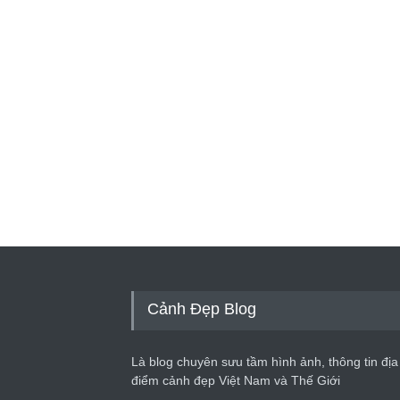
Cảnh Đẹp Blog
Là blog chuyên sưu tầm hình ảnh, thông tin địa
điểm cảnh đẹp Việt Nam và Thế Giới