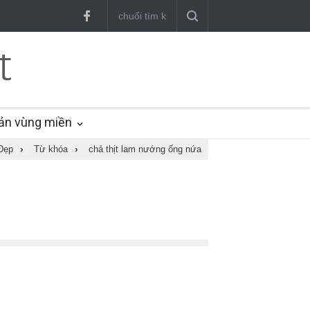
ản vùng miền
Đẹp
›
Từ khóa
›
chả thịt lam nướng ống nứa