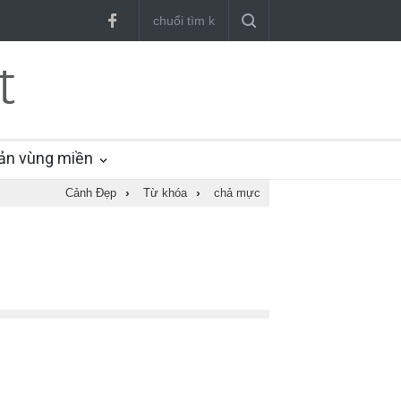
ản vùng miền
Cảnh Đẹp
›
Từ khóa
›
chả mực