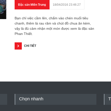
Đặc sản Miền Trung
18/04/2016 23:46:27
Bạn chỉ việc cầm lên, chấm vào chén muối tiêu
chanh, thêm lá rau răm và chút đồ chua ăn kèm,
vậy là đủ cảm nhận một món được xem là đặc sản
Phan Thiết.
CHI TIẾT
Chọn nhanh
T