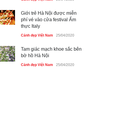
Giới trẻ Hà Nội được miễn
phí vé vào cửa festival Ẩm
thực Italy
Cảnh đẹp Việt Nam
25/04/2020
Tam giác mạch khoe sắc bên
bờ hồ Hà Nội
Cảnh đẹp Việt Nam
25/04/2020
Bán đảo Sơn Trà sẽ là khu
du lịch quốc gia
Cảnh đẹp Việt Nam
24/04/2020
Những món ăn đồng quê dân
dã ở Sài Gòn
Cảnh đẹp Việt Nam
25/04/2020