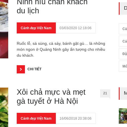
Ninh níu chân khách
D
du lịch
Cảnh đẹp Việt Nam
03/03/2020 12:18:06
Cả
Cả
Ruốc lỗ, sá sùng, cà sáy, bánh gật gù… là những
món ngon ở Quảng Ninh gây ấn tượng cho nhiều
Đặ
du khách.
Mó
CHI TIẾT
Xôi chả mực và mẹt
M
21
gà tuyết ở Hà Nội
Cảnh đẹp Việt Nam
16/06/2018 20:38:06