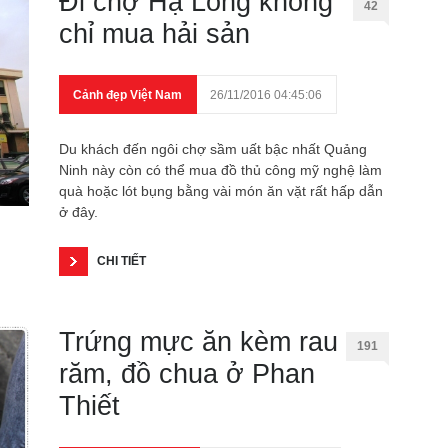
Đi chợ Hạ Long không
42
chỉ mua hải sản
Cảnh đẹp Việt Nam
26/11/2016 04:45:06
Du khách đến ngôi chợ sầm uất bậc nhất Quảng
Ninh này còn có thể mua đồ thủ công mỹ nghệ làm
quà hoặc lót bụng bằng vài món ăn vặt rất hấp dẫn
ở đây.
CHI TIẾT
Trứng mực ăn kèm rau
191
răm, đồ chua ở Phan
Thiết