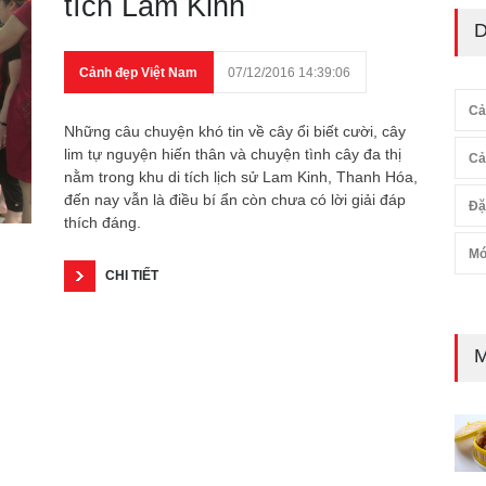
tích Lam Kinh
D
Cảnh đẹp Việt Nam
07/12/2016 14:39:06
Cả
Những câu chuyện khó tin về cây ổi biết cười, cây
lim tự nguyện hiến thân và chuyện tình cây đa thị
Cả
nằm trong khu di tích lịch sử Lam Kinh, Thanh Hóa,
đến nay vẫn là điều bí ẩn còn chưa có lời giải đáp
Đặ
thích đáng.
Mó
CHI TIẾT
M