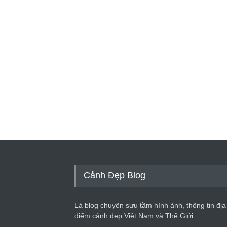
Cảnh Đẹp Blog
Là blog chuyên sưu tầm hình ảnh, thông tin địa
điểm cảnh đẹp Việt Nam và Thế Giới