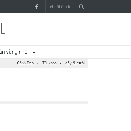
ản vùng miền
Cảnh Đẹp
›
Từ khóa
›
cây ổi cười