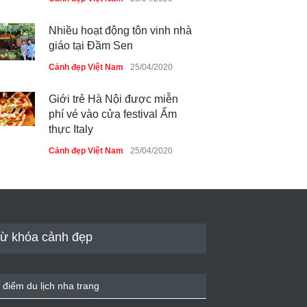
Nhiều hoạt động tôn vinh nhà
giáo tại Đầm Sen
Cảnh đẹp Việt Nam
25/04/2020
Giới trẻ Hà Nội được miễn
phí vé vào cửa festival Ẩm
thực Italy
Cảnh đẹp Việt Nam
25/04/2020
Tam giác mạch khoe sắc bên
bờ hồ Hà Nội
Cảnh đẹp Việt Nam
25/04/2020
ừ khóa cảnh đẹp
Bán đảo Sơn Trà sẽ là khu
du lịch quốc gia
 điểm du lịch nha trang
Cảnh đẹp Việt Nam
24/04/2020