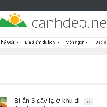
hế Giới
Địa điểm du lịch
Món ngon
Đặc s
Bí ẩn 3 cây lạ ở khu di
57