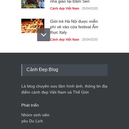
nhà giáo tại Đầm Sen
Cảnh đẹp Việt Nam
25/04/2020
Giới trẻ Hà Nội được miễn
phí vé vào cửa festival Ẩm
thực Italy
Cảnh đẹp Việt Nam
25/04/2020
Tam giác mạch khoe sắc
bên bờ hồ Hà Nội
Cảnh đẹp Việt Nam
25/04/2020
Cảnh Đẹp Blog
Bán đảo Sơn Trà sẽ là khu
du lịch quốc gia
Là blog chuyên sưu tầm hình ảnh, thông tin địa
Cảnh đẹp Việt Nam
24/04/2020
điểm cảnh đẹp Việt Nam và Thế Giới
Phát triển
Nhóm sinh viên
yêu Du Lịch