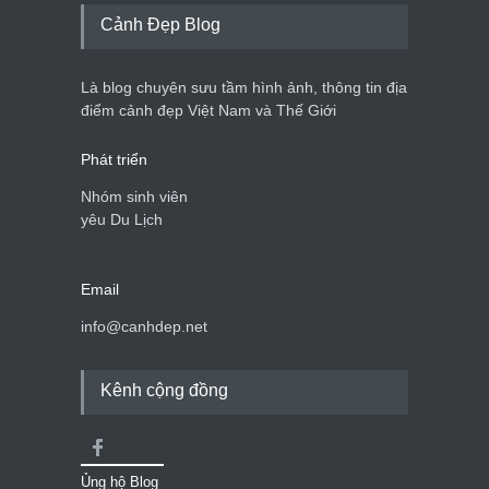
Cảnh đẹp Việt Nam
25/04/2020
Cảnh Đẹp Blog
Bán đảo Sơn Trà sẽ là khu
du lịch quốc gia
Là blog chuyên sưu tầm hình ảnh, thông tin địa
Cảnh đẹp Việt Nam
24/04/2020
điểm cảnh đẹp Việt Nam và Thế Giới
Phát triển
Nhóm sinh viên
yêu Du Lịch
Email
info@canhdep.net
Kênh cộng đồng
Ủng hộ Blog