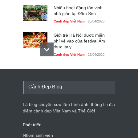
Nhiều hoạt động tôn vinh
nhà giáo tại Đầm Sen
Cảnh đẹp Việt Nam
25/04/2020
Giới trẻ Hà Nội được miễn
phí vé vào cửa festival Ẩm
thực Italy
Cảnh đẹp Việt Nam
25/04/2020
Tam giác mạch khoe sắc
bên bờ hồ Hà Nội
Cảnh đẹp Việt Nam
25/04/2020
Cảnh Đẹp Blog
Bán đảo Sơn Trà sẽ là khu
du lịch quốc gia
Là blog chuyên sưu tầm hình ảnh, thông tin địa
Cảnh đẹp Việt Nam
24/04/2020
điểm cảnh đẹp Việt Nam và Thế Giới
Phát triển
Nhóm sinh viên