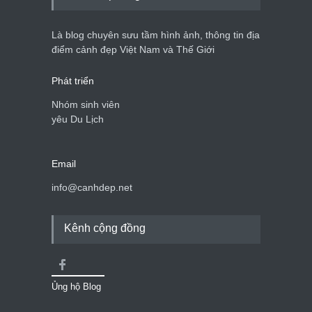
Bán đảo Sơn Trà sẽ là khu
du lịch quốc gia
Là blog chuyên sưu tầm hình ảnh, thông tin địa
Cảnh đẹp Việt Nam
24/04/2020
điểm cảnh đẹp Việt Nam và Thế Giới
Phát triển
Nhóm sinh viên
yêu Du Lịch
Email
info@canhdep.net
Kênh cộng đồng
Ủng hộ Blog