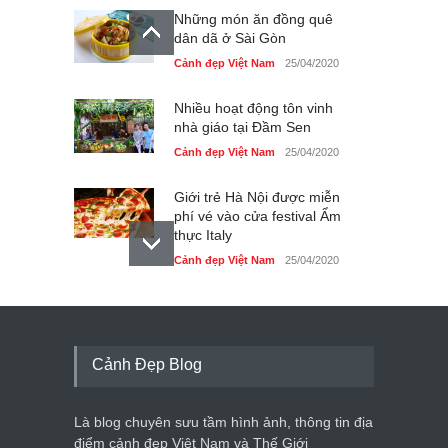
Những món ăn đồng quê
dân dã ở Sài Gòn
Cảnh đẹp Việt Nam
25/04/2020
Nhiều hoạt động tôn vinh
nhà giáo tại Đầm Sen
Cảnh đẹp Việt Nam
25/04/2020
Giới trẻ Hà Nội được miễn
phí vé vào cửa festival Ẩm
thực Italy
Cảnh đẹp Việt Nam
25/04/2020
Tam giác mạch khoe sắc
bên bờ hồ Hà Nội
Cảnh đẹp Việt Nam
25/04/2020
Cảnh Đẹp Blog
Bán đảo Sơn Trà sẽ là khu
du lịch quốc gia
Là blog chuyên sưu tầm hình ảnh, thông tin địa
Cảnh đẹp Việt Nam
24/04/2020
điểm cảnh đẹp Việt Nam và Thế Giới