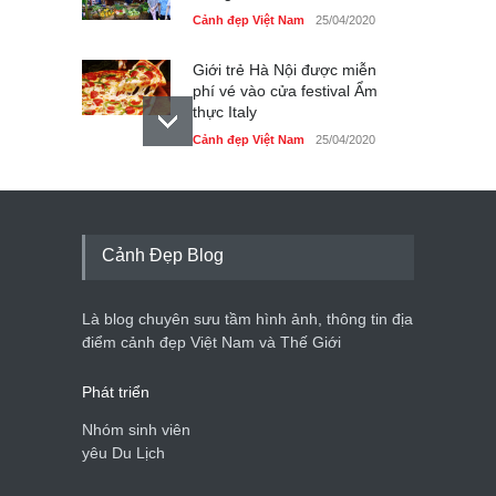
Cảnh đẹp Việt Nam
25/04/2020
Giới trẻ Hà Nội được miễn
phí vé vào cửa festival Ẩm
thực Italy
Cảnh đẹp Việt Nam
25/04/2020
Tam giác mạch khoe sắc
bên bờ hồ Hà Nội
Cảnh đẹp Việt Nam
25/04/2020
Cảnh Đẹp Blog
Bán đảo Sơn Trà sẽ là khu
du lịch quốc gia
Là blog chuyên sưu tầm hình ảnh, thông tin địa
Cảnh đẹp Việt Nam
24/04/2020
điểm cảnh đẹp Việt Nam và Thế Giới
Phát triển
Nhóm sinh viên
yêu Du Lịch