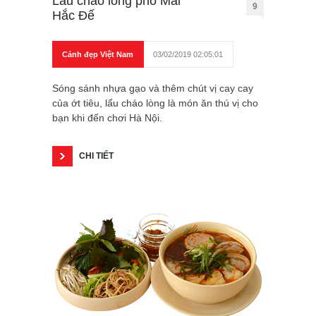
Lẩu cháo lòng phố Mai
9
Hắc Đế
Cảnh đẹp Việt Nam
03/02/2019 02:05:01
Sóng sánh nhựa gạo và thêm chút vị cay cay
của ớt tiêu, lẩu cháo lòng là món ăn thú vị cho
bạn khi đến chơi Hà Nội.
CHI TIẾT