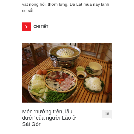
vặt nóng hổi, thơm lừng. Đà Lạt mùa này lạnh
se sắt....
CHI TIẾT
Món ‘nướng trên, lẩu
18
dưới’ của người Lào ở
Sài Gòn