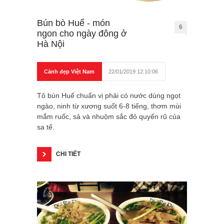
Bún bò Huế - món
6
ngon cho ngày đông ở
Hà Nội
Cảnh đẹp Việt Nam
22/01/2019 12:10:06
Tô bún Huế chuẩn vị phải có nước dùng ngọt
ngào, ninh từ xương suốt 6-8 tiếng, thơm mùi
mắm ruốc, sả và nhuộm sắc đỏ quyến rũ của
sa tế.
CHI TIẾT