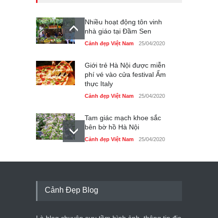
Nhiều hoạt động tôn vinh
nhà giáo tại Đầm Sen
Cảnh đẹp Việt Nam
25/04/2020
Giới trẻ Hà Nội được miễn
phí vé vào cửa festival Ẩm
thực Italy
Cảnh đẹp Việt Nam
25/04/2020
Tam giác mạch khoe sắc
bên bờ hồ Hà Nội
Cảnh đẹp Việt Nam
25/04/2020
Bán đảo Sơn Trà sẽ là khu
du lịch quốc gia
Cảnh đẹp Việt Nam
24/04/2020
Cảnh Đẹp Blog
Những món ăn đồng quê
dân dã ở Sài Gòn