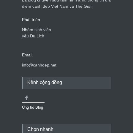
Là blog chuyên sưu tầm hình ảnh, thông tin địa
Cảnh đẹp Việt Nam
25/04/2020
điểm cảnh đẹp Việt Nam và Thế Giới
Phát triển
Nhóm sinh viên
yêu Du Lịch
Email
info@canhdep.net
Kênh cộng đồng
Ủng hộ Blog
Chọn nhanh