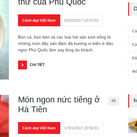
thử của Phú Quốc
D
Cảnh đẹp Việt Nam
01/02/2017 10:53:01
Cả
Bún cá, bún kèn và các loại hải sản tươi sống là
những món đặc sản đậm đà hương vị biển ở đảo
Cả
ngọc Phú Quốc làm say lòng du khách.
Đặ
CHI TIẾT
Mó
Món ngon nức tiếng ở
M
49
Hà Tiên
Cảnh đẹp Việt Nam
17/01/2017 20:50:01