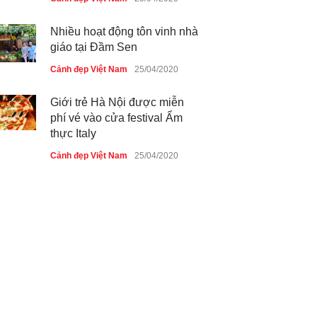
Nhiều hoạt động tôn vinh nhà
giáo tại Đầm Sen
Cảnh đẹp Việt Nam
25/04/2020
Giới trẻ Hà Nội được miễn
phí vé vào cửa festival Ẩm
thực Italy
Cảnh đẹp Việt Nam
25/04/2020
Tam giác mạch khoe sắc bên
bờ hồ Hà Nội
Cảnh đẹp Việt Nam
25/04/2020
Bán đảo Sơn Trà sẽ là khu
du lịch quốc gia
Cảnh đẹp Việt Nam
24/04/2020