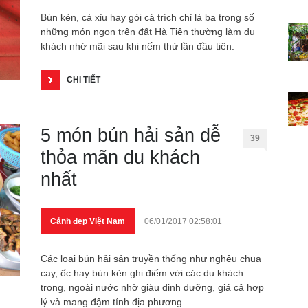
Bún kèn, cà xỉu hay gỏi cá trích chỉ là ba trong số
những món ngon trên đất Hà Tiên thường làm du
khách nhớ mãi sau khi nếm thử lần đầu tiên.
CHI TIẾT
5 món bún hải sản dễ
39
thỏa mãn du khách
nhất
Cảnh đẹp Việt Nam
06/01/2017 02:58:01
Các loại bún hải sản truyền thống như nghêu chua
cay, ốc hay bún kèn ghi điểm với các du khách
trong, ngoài nước nhờ giàu dinh dưỡng, giá cả hợp
lý và mang đậm tính địa phương.