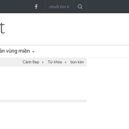
ản vùng miền
Cảnh Đẹp
›
Từ khóa
›
bún kèn