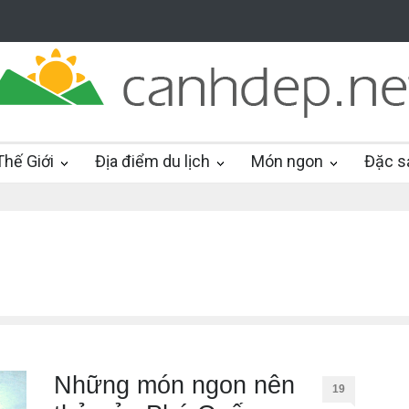
hế Giới
Địa điểm du lịch
Món ngon
Đặc s
Những món ngon nên
19