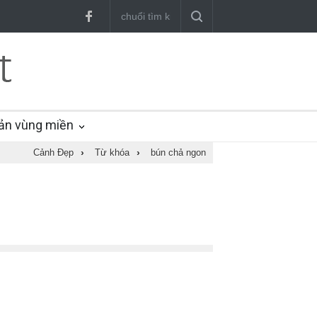
ản vùng miền
Cảnh Đẹp
›
Từ khóa
›
bún chả ngon