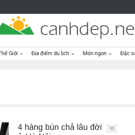
hế Giới
Địa điểm du lịch
Món ngon
Đặc s
4 hàng bún chả lâu đời
33