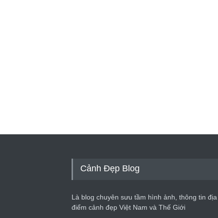
Cảnh Đẹp Blog
Là blog chuyên sưu tầm hình ảnh, thông tin địa
điểm cảnh đẹp Việt Nam và Thế Giới