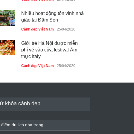
Nhiều hoạt động tôn vinh nhà
giáo tại Đầm Sen
Cảnh đẹp Việt Nam
25/04/2020
Giới trẻ Hà Nội được miễn
phí vé vào cửa festival Ẩm
thực Italy
Cảnh đẹp Việt Nam
25/04/2020
Tam giác mạch khoe sắc bên
bờ hồ Hà Nội
Cảnh đẹp Việt Nam
25/04/2020
ừ khóa cảnh đẹp
Bán đảo Sơn Trà sẽ là khu
du lịch quốc gia
 điểm du lịch nha trang
Cảnh đẹp Việt Nam
24/04/2020