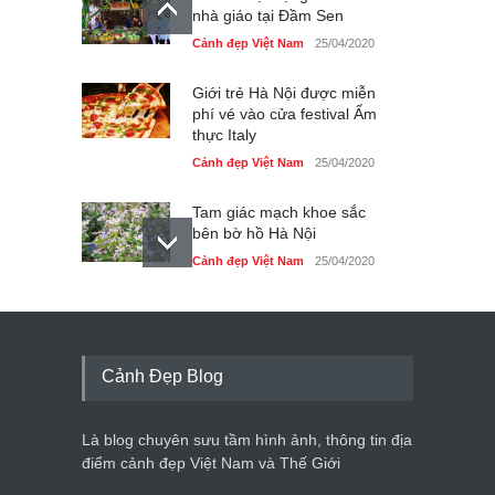
nhà giáo tại Đầm Sen
Cảnh đẹp Việt Nam
25/04/2020
Giới trẻ Hà Nội được miễn
phí vé vào cửa festival Ẩm
thực Italy
Cảnh đẹp Việt Nam
25/04/2020
Tam giác mạch khoe sắc
bên bờ hồ Hà Nội
Cảnh đẹp Việt Nam
25/04/2020
Bán đảo Sơn Trà sẽ là khu
du lịch quốc gia
Cảnh đẹp Việt Nam
24/04/2020
Cảnh Đẹp Blog
Những món ăn đồng quê
dân dã ở Sài Gòn
Là blog chuyên sưu tầm hình ảnh, thông tin địa
Cảnh đẹp Việt Nam
25/04/2020
điểm cảnh đẹp Việt Nam và Thế Giới