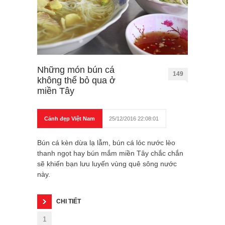
Những món bún cá
149
không thể bỏ qua ở
miền Tây
Cảnh đẹp Việt Nam
25/12/2016 22:08:01
Bún cá kèn dừa lạ lẫm, bún cá lóc nước lèo
thanh ngọt hay bún mắm miền Tây chắc chắn
sẽ khiến bạn lưu luyến vùng quê sông nước
này.
CHI TIẾT
1