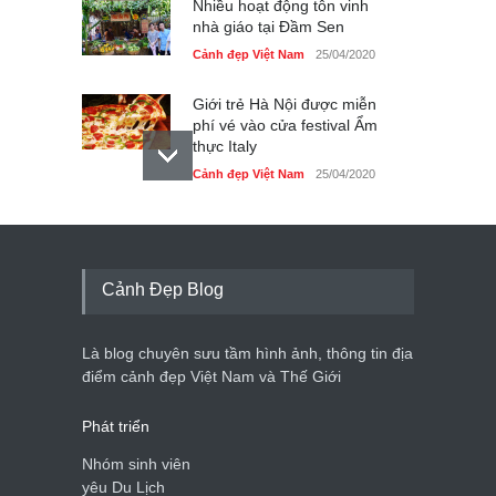
Nhiều hoạt động tôn vinh
nhà giáo tại Đầm Sen
Cảnh đẹp Việt Nam
25/04/2020
Giới trẻ Hà Nội được miễn
phí vé vào cửa festival Ẩm
thực Italy
Cảnh đẹp Việt Nam
25/04/2020
Tam giác mạch khoe sắc
bên bờ hồ Hà Nội
Cảnh đẹp Việt Nam
25/04/2020
Cảnh Đẹp Blog
Bán đảo Sơn Trà sẽ là khu
du lịch quốc gia
Là blog chuyên sưu tầm hình ảnh, thông tin địa
Cảnh đẹp Việt Nam
24/04/2020
điểm cảnh đẹp Việt Nam và Thế Giới
Phát triển
Nhóm sinh viên
yêu Du Lịch