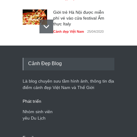
Giới trẻ Hà Nội được miễn
phí vé vào cửa festival Ẩm
thực Italy
Cảnh đẹp Việt Nam
25/04/2020
Tam giác mạch khoe sắc
bên bờ hồ Hà Nội
Cảnh đẹp Việt Nam
25/04/2020
Cảnh Đẹp Blog
Bán đảo Sơn Trà sẽ là khu
du lịch quốc gia
Là blog chuyên sưu tầm hình ảnh, thông tin địa
Cảnh đẹp Việt Nam
24/04/2020
điểm cảnh đẹp Việt Nam và Thế Giới
Phát triển
Nhóm sinh viên
yêu Du Lịch