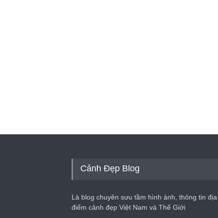
Cảnh Đẹp Blog
Là blog chuyên sưu tầm hình ảnh, thông tin địa
điểm cảnh đẹp Việt Nam và Thế Giới