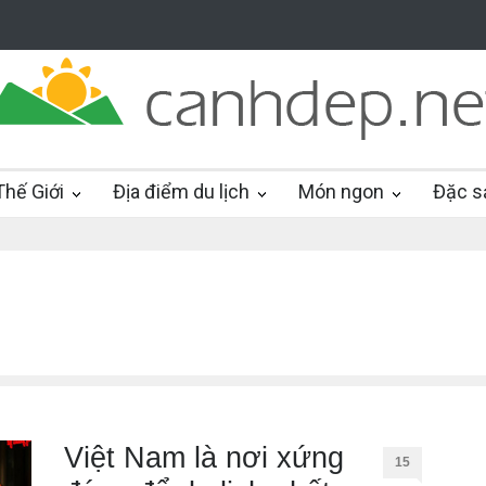
hế Giới
Địa điểm du lịch
Món ngon
Đặc s
Việt Nam là nơi xứng
15