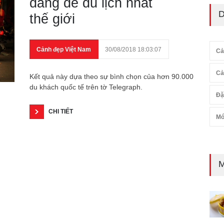
đáng để du lịch nhất
D
thế giới
Cảnh đẹp Việt Nam
30/08/2018 18:03:07
Cả
Cả
Kết quả này dựa theo sự bình chọn của hơn 90.000
du khách quốc tế trên tờ Telegraph.
Đặ
CHI TIẾT
Mó
M