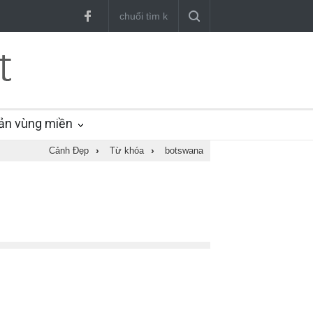
ản vùng miền
Cảnh Đẹp
›
Từ khóa
›
botswana