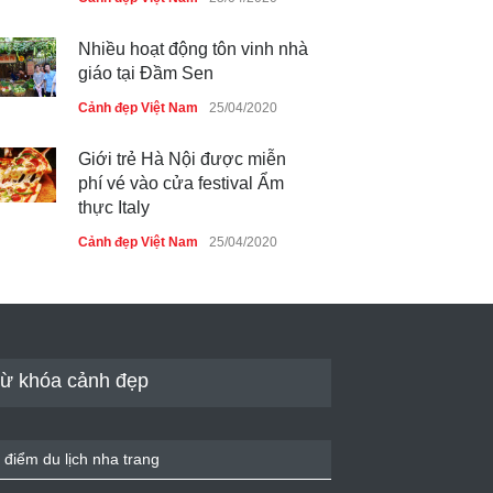
Nhiều hoạt động tôn vinh nhà
giáo tại Đầm Sen
Cảnh đẹp Việt Nam
25/04/2020
Giới trẻ Hà Nội được miễn
phí vé vào cửa festival Ẩm
thực Italy
Cảnh đẹp Việt Nam
25/04/2020
Tam giác mạch khoe sắc bên
bờ hồ Hà Nội
Cảnh đẹp Việt Nam
25/04/2020
ừ khóa cảnh đẹp
Bán đảo Sơn Trà sẽ là khu
du lịch quốc gia
 điểm du lịch nha trang
Cảnh đẹp Việt Nam
24/04/2020