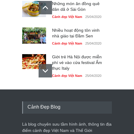
Những món ăn đồng quê
dân dã ở Sài Gòn
Cảnh đẹp Việt Nam
25/04/2020
Nhiều hoạt động tôn vinh
nhà giáo tại Đầm Sen
Cảnh đẹp Việt Nam
25/04/2020
Giới trẻ Hà Nội được miễn
phí vé vào cửa festival Ẩm
thực Italy
Cảnh đẹp Việt Nam
25/04/2020
Tam giác mạch khoe sắc
bên bờ hồ Hà Nội
Cảnh đẹp Việt Nam
25/04/2020
Cảnh Đẹp Blog
Bán đảo Sơn Trà sẽ là khu
du lịch quốc gia
Là blog chuyên sưu tầm hình ảnh, thông tin địa
Cảnh đẹp Việt Nam
24/04/2020
điểm cảnh đẹp Việt Nam và Thế Giới