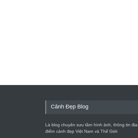
Cảnh Đẹp Blog
Là blog chuyên sưu tầm hình ảnh, thông tin địa
điểm cảnh đẹp Việt Nam và Thế Giới