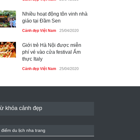
Nhiều hoạt động tôn vinh nhà
giáo tại Đầm Sen
Cảnh đẹp Việt Nam
25/04/2020
Giới trẻ Hà Nội được miễn
phí vé vào cửa festival Ẩm
thực Italy
Cảnh đẹp Việt Nam
25/04/2020
Tam giác mạch khoe sắc bên
bờ hồ Hà Nội
Cảnh đẹp Việt Nam
25/04/2020
ừ khóa cảnh đẹp
Bán đảo Sơn Trà sẽ là khu
du lịch quốc gia
 điểm du lịch nha trang
Cảnh đẹp Việt Nam
24/04/2020