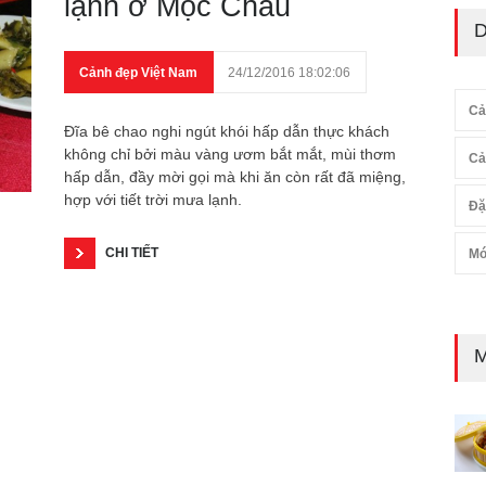
lạnh ở Mộc Châu
D
Cảnh đẹp Việt Nam
24/12/2016 18:02:06
Cả
Đĩa bê chao nghi ngút khói hấp dẫn thực khách
không chỉ bởi màu vàng ươm bắt mắt, mùi thơm
Cả
hấp dẫn, đầy mời gọi mà khi ăn còn rất đã miệng,
hợp với tiết trời mưa lạnh.
Đặ
CHI TIẾT
Mó
M