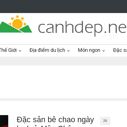
hế Giới
Địa điểm du lịch
Món ngon
Đặc s
Đặc sản bê chao ngày
26