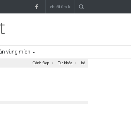
ản vùng miền
Cảnh Đẹp
›
Từ khóa
›
bê