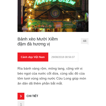
Bánh xèo Mười Xiềm
44
đậm đà hương vị
Cảnh đẹp Việt Nam
29/08/2018 08:56:07
Rìa bánh vàng rộm, mỏng tang, cộng với vị
béo ngọt của nước cốt dừa, cùng sắc đỏ của
tôm tươi vùng sông nước Cửu Long giúp món
ăn dân dã thêm phần bắt mắt.
CHI TIẾT
1