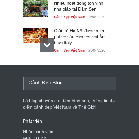
Nhiều hoạt động tôn vinh
nhà giáo tại Đầm Sen
Cảnh đẹp Việt Nam
25/04/2020
Giới trẻ Hà Nội được miễn
phí vé vào cửa festival Ẩm
thực Italy
Cảnh đẹp Việt Nam
25/04/2020
Tam giác mạch khoe sắc
bên bờ hồ Hà Nội
Cảnh đẹp Việt Nam
25/04/2020
Cảnh Đẹp Blog
Bán đảo Sơn Trà sẽ là khu
du lịch quốc gia
Là blog chuyên sưu tầm hình ảnh, thông tin địa
Cảnh đẹp Việt Nam
24/04/2020
điểm cảnh đẹp Việt Nam và Thế Giới
Phát triển
Nhóm sinh viên
yêu Du Lịch