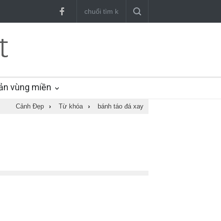
ản vùng miền
Cảnh Đẹp
›
Từ khóa
›
bánh táo đá xay