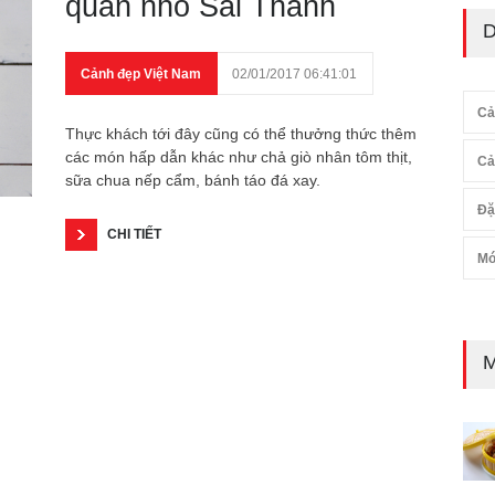
quán nhỏ Sài Thành
D
Cảnh đẹp Việt Nam
02/01/2017 06:41:01
Cả
Thực khách tới đây cũng có thể thưởng thức thêm
các món hấp dẫn khác như chả giò nhân tôm thịt,
Cả
sữa chua nếp cẩm, bánh táo đá xay.
Đặ
CHI TIẾT
Mó
M