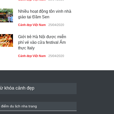
Nhiều hoạt động tôn vinh nhà
giáo tại Đầm Sen
Cảnh đẹp Việt Nam
25/04/2020
Giới trẻ Hà Nội được miễn
phí vé vào cửa festival Ẩm
thực Italy
Cảnh đẹp Việt Nam
25/04/2020
Tam giác mạch khoe sắc bên
bờ hồ Hà Nội
Cảnh đẹp Việt Nam
25/04/2020
ừ khóa cảnh đẹp
Bán đảo Sơn Trà sẽ là khu
du lịch quốc gia
 điểm du lịch nha trang
Cảnh đẹp Việt Nam
24/04/2020