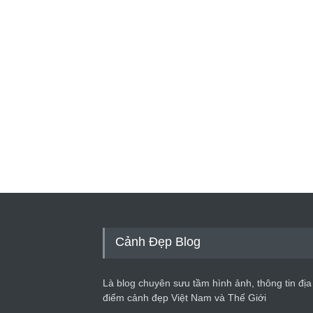
Cảnh Đẹp Blog
Là blog chuyên sưu tầm hình ảnh, thông tin địa
điểm cảnh đẹp Việt Nam và Thế Giới