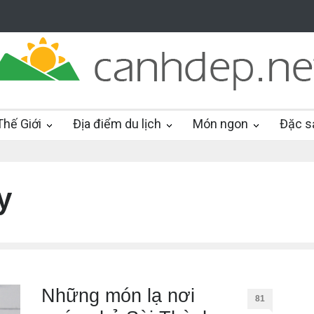
hế Giới
Địa điểm du lịch
Món ngon
Đặc s
y
Những món lạ nơi
81