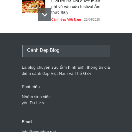
Giới trẻ Hà Nội được miễn
phí vé vào cửa festival Ẩm
thực Italy
Cảnh đẹp Việt Nam
25/04/2020
Tam giác mạch khoe sắc
bên bờ hồ Hà Nội
Cảnh đẹp Việt Nam
25/04/2020
Cảnh Đẹp Blog
Bán đảo Sơn Trà sẽ là khu
du lịch quốc gia
Là blog chuyên sưu tầm hình ảnh, thông tin địa
Cảnh đẹp Việt Nam
24/04/2020
điểm cảnh đẹp Việt Nam và Thế Giới
Phát triển
Nhóm sinh viên
yêu Du Lịch
Email
info@canhdep.net