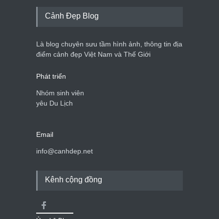
Cảnh đẹp Việt Nam
25/04/2020
Cảnh Đẹp Blog
Bán đảo Sơn Trà sẽ là khu
du lịch quốc gia
Là blog chuyên sưu tầm hình ảnh, thông tin địa
Cảnh đẹp Việt Nam
24/04/2020
điểm cảnh đẹp Việt Nam và Thế Giới
Phát triển
Nhóm sinh viên
yêu Du Lịch
Email
info@canhdep.net
Kênh cộng đồng