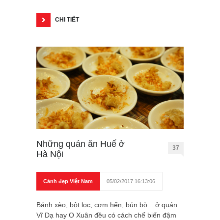
CHI TIẾT
Những quán ăn Huế ở
37
Hà Nội
Cảnh đẹp Việt Nam
05/02/2017 16:13:06
Bánh xèo, bột lọc, cơm hến, bún bò... ở quán
Vĩ Dạ hay O Xuân đều có cách chế biến đậm