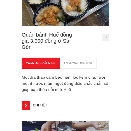
Quán bánh Huế đồng
0
giá 3.000 đồng ở Sài
Gòn
Cảnh đẹp Việt Nam
17/04/2020 08:06:01
Một đĩa thập cẩm bèo nậm lọc kèm chả, rưới
một ít nước mắm ngọt đúng điệu chắc chắn sẽ
giúp bạn thõa nỗi nhớ Huế.
CHI TIẾT