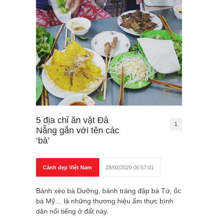
5 địa chỉ ăn vặt Đà
1
Nẵng gắn với tên các
‘bà’
Cảnh đẹp Việt Nam
28/02/2020 06:57:01
Bánh xèo bà Dưỡng, bánh tráng đập bà Tứ, ốc
bà Mỹ… là những thương hiệu ẩm thực bình
dân nổi tiếng ở đất này.