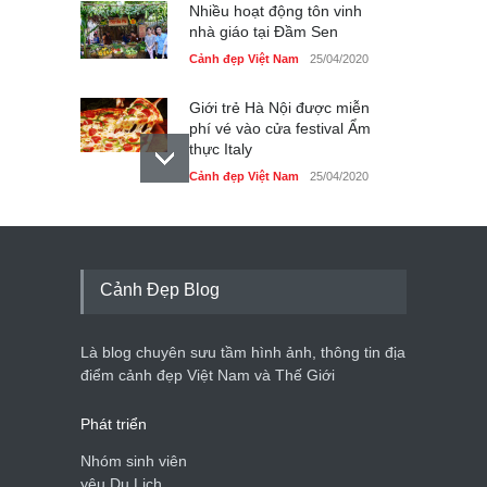
Nhiều hoạt động tôn vinh
nhà giáo tại Đầm Sen
Cảnh đẹp Việt Nam
25/04/2020
Giới trẻ Hà Nội được miễn
phí vé vào cửa festival Ẩm
thực Italy
Cảnh đẹp Việt Nam
25/04/2020
Tam giác mạch khoe sắc
bên bờ hồ Hà Nội
Cảnh đẹp Việt Nam
25/04/2020
Cảnh Đẹp Blog
Bán đảo Sơn Trà sẽ là khu
du lịch quốc gia
Là blog chuyên sưu tầm hình ảnh, thông tin địa
Cảnh đẹp Việt Nam
24/04/2020
điểm cảnh đẹp Việt Nam và Thế Giới
Phát triển
Nhóm sinh viên
yêu Du Lịch