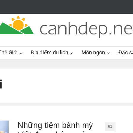
hế Giới
Địa điểm du lịch
Món ngon
Đặc s
i
Những tiệm bánh mỳ
61