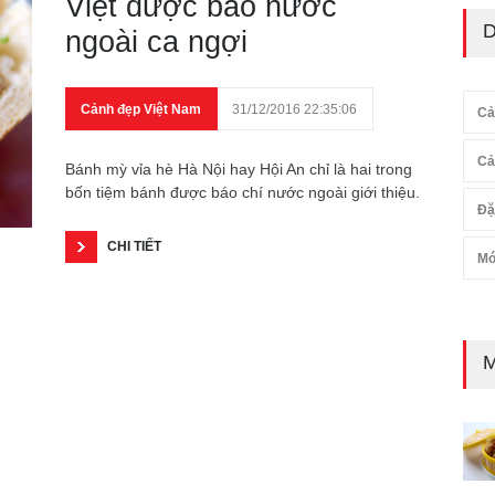
Việt được báo nước
D
ngoài ca ngợi
Cảnh đẹp Việt Nam
31/12/2016 22:35:06
Cả
Cả
Bánh mỳ vỉa hè Hà Nội hay Hội An chỉ là hai trong
bốn tiệm bánh được báo chí nước ngoài giới thiệu.
Đặ
CHI TIẾT
Mó
M