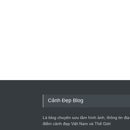
Cảnh Đẹp Blog
Là blog chuyên sưu tầm hình ảnh, thông tin địa
điểm cảnh đẹp Việt Nam và Thế Giới