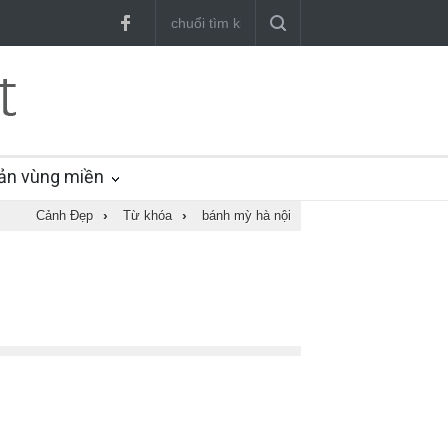
ản vùng miền
Cảnh Đẹp
›
Từ khóa
›
bánh mỳ hà nội