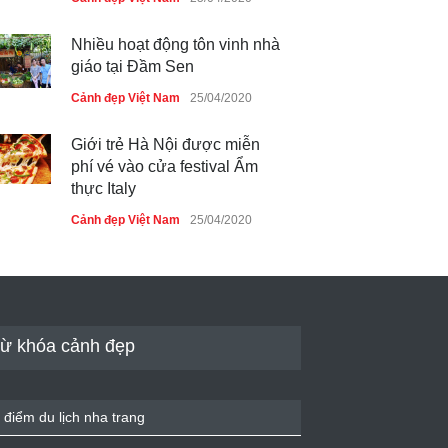
Nhiều hoạt động tôn vinh nhà
giáo tại Đầm Sen
Cảnh đẹp Việt Nam
25/04/2020
Giới trẻ Hà Nội được miễn
phí vé vào cửa festival Ẩm
thực Italy
Cảnh đẹp Việt Nam
25/04/2020
Tam giác mạch khoe sắc bên
bờ hồ Hà Nội
Cảnh đẹp Việt Nam
25/04/2020
ừ khóa cảnh đẹp
Bán đảo Sơn Trà sẽ là khu
du lịch quốc gia
 điểm du lịch nha trang
Cảnh đẹp Việt Nam
24/04/2020