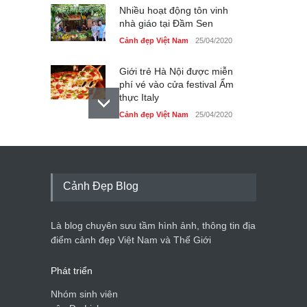
Nhiều hoạt động tôn vinh
nhà giáo tại Đầm Sen
Cảnh đẹp Việt Nam
25/04/2020
Giới trẻ Hà Nội được miễn
phí vé vào cửa festival Ẩm
thực Italy
Cảnh đẹp Việt Nam
25/04/2020
Tam giác mạch khoe sắc
bên bờ hồ Hà Nội
Cảnh đẹp Việt Nam
25/04/2020
Cảnh Đẹp Blog
Bán đảo Sơn Trà sẽ là khu
du lịch quốc gia
Là blog chuyên sưu tầm hình ảnh, thông tin địa
Cảnh đẹp Việt Nam
24/04/2020
điểm cảnh đẹp Việt Nam và Thế Giới
Phát triển
Nhóm sinh viên