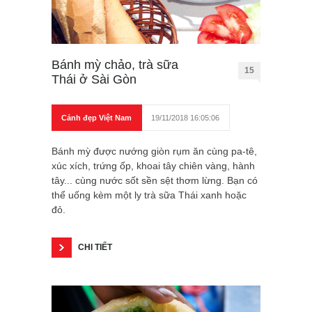
Bánh mỳ chảo, trà sữa
15
Thái ở Sài Gòn
Cảnh đẹp Việt Nam
19/11/2018 16:05:06
Bánh mỳ được nướng giòn rụm ăn cùng pa-tê,
xúc xích, trứng ốp, khoai tây chiên vàng, hành
tây... cùng nước sốt sền sệt thơm lừng. Bạn có
thể uống kèm một ly trà sữa Thái xanh hoặc
đỏ.
CHI TIẾT