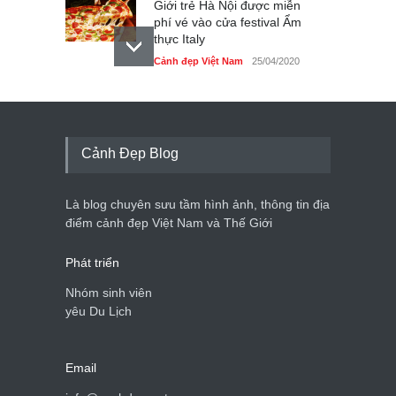
Giới trẻ Hà Nội được miễn
phí vé vào cửa festival Ẩm
thực Italy
Cảnh đẹp Việt Nam
25/04/2020
Tam giác mạch khoe sắc
bên bờ hồ Hà Nội
Cảnh đẹp Việt Nam
25/04/2020
Cảnh Đẹp Blog
Bán đảo Sơn Trà sẽ là khu
du lịch quốc gia
Là blog chuyên sưu tầm hình ảnh, thông tin địa
Cảnh đẹp Việt Nam
24/04/2020
điểm cảnh đẹp Việt Nam và Thế Giới
Phát triển
Nhóm sinh viên
yêu Du Lịch
Email