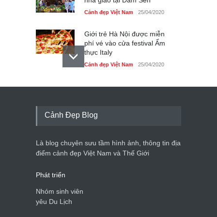
Cảnh đẹp Việt Nam
25/04/2020
Giới trẻ Hà Nội được miễn
phí vé vào cửa festival Ẩm
thực Italy
Cảnh đẹp Việt Nam
25/04/2020
Tam giác mạch khoe sắc
bên bờ hồ Hà Nội
Cảnh đẹp Việt Nam
25/04/2020
Cảnh Đẹp Blog
Bán đảo Sơn Trà sẽ là khu
du lịch quốc gia
Là blog chuyên sưu tầm hình ảnh, thông tin địa
Cảnh đẹp Việt Nam
24/04/2020
điểm cảnh đẹp Việt Nam và Thế Giới
Phát triển
Nhóm sinh viên
yêu Du Lịch