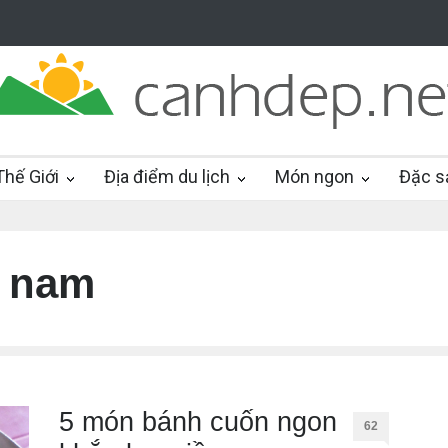
hế Giới
Địa điểm du lịch
Món ngon
Đặc s
t nam
5 món bánh cuốn ngon
62