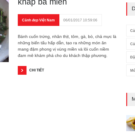
khắp ba miền
D
Cảnh đẹp Việt Nam
06/01/2017 10:59:06
Cả
Bánh cuốn trứng, nhân thịt, tôm, gà, bò, chả mực là
những biến tấu hấp dẫn, tạo ra những món ăn
Cả
mang đậm phong vị vùng miền và lôi cuốn niềm
đam mê khám phá cho du khách thập phương.
Đặ
CHI TIẾT
Mó
M