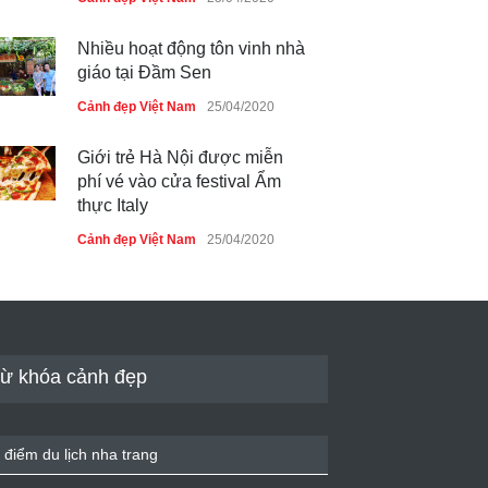
Nhiều hoạt động tôn vinh nhà
giáo tại Đầm Sen
Cảnh đẹp Việt Nam
25/04/2020
Giới trẻ Hà Nội được miễn
phí vé vào cửa festival Ẩm
thực Italy
Cảnh đẹp Việt Nam
25/04/2020
Tam giác mạch khoe sắc bên
bờ hồ Hà Nội
Cảnh đẹp Việt Nam
25/04/2020
ừ khóa cảnh đẹp
Bán đảo Sơn Trà sẽ là khu
du lịch quốc gia
 điểm du lịch nha trang
Cảnh đẹp Việt Nam
24/04/2020