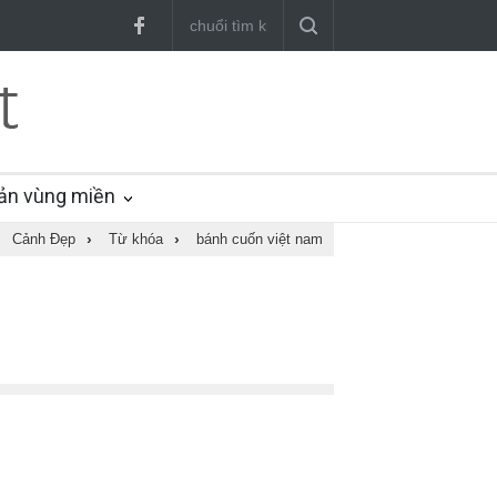
ản vùng miền
Cảnh Đẹp
›
Từ khóa
›
bánh cuốn việt nam