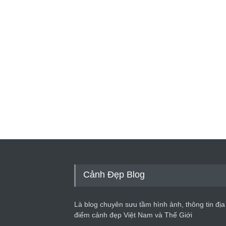
Cảnh Đẹp Blog
Là blog chuyên sưu tầm hình ảnh, thông tin địa
điểm cảnh đẹp Việt Nam và Thế Giới