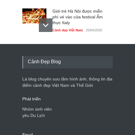
Giới trẻ Hà Nội được miễn
phí vé vào cửa festival Ẩm
thực Italy
Cảnh đẹp Việt Nam
25/04/2020
Tam giác mạch khoe sắc
bên bờ hồ Hà Nội
Cảnh đẹp Việt Nam
25/04/2020
Cảnh Đẹp Blog
Bán đảo Sơn Trà sẽ là khu
du lịch quốc gia
Là blog chuyên sưu tầm hình ảnh, thông tin địa
Cảnh đẹp Việt Nam
24/04/2020
điểm cảnh đẹp Việt Nam và Thế Giới
Phát triển
Nhóm sinh viên
yêu Du Lịch
Email