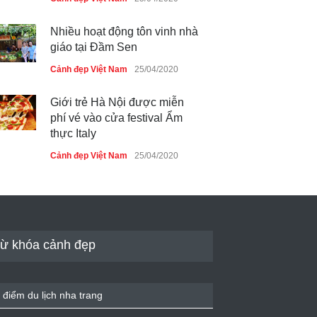
Nhiều hoạt động tôn vinh nhà
giáo tại Đầm Sen
Cảnh đẹp Việt Nam
25/04/2020
Giới trẻ Hà Nội được miễn
phí vé vào cửa festival Ẩm
thực Italy
Cảnh đẹp Việt Nam
25/04/2020
Tam giác mạch khoe sắc bên
bờ hồ Hà Nội
Cảnh đẹp Việt Nam
25/04/2020
ừ khóa cảnh đẹp
Bán đảo Sơn Trà sẽ là khu
du lịch quốc gia
 điểm du lịch nha trang
Cảnh đẹp Việt Nam
24/04/2020