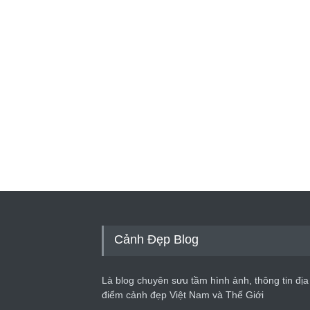
Cảnh Đẹp Blog
Là blog chuyên sưu tầm hình ảnh, thông tin địa
điểm cảnh đẹp Việt Nam và Thế Giới