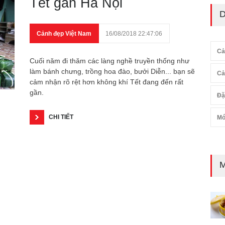
Tết gần Hà Nội
D
Cảnh đẹp Việt Nam
16/08/2018 22:47:06
Cả
Cuối năm đi thăm các làng nghề truyền thống như
làm bánh chưng, trồng hoa đào, bưởi Diễn... bạn sẽ
Cả
cảm nhận rõ rệt hơn không khí Tết đang đến rất
gần.
Đặ
CHI TIẾT
Mó
M