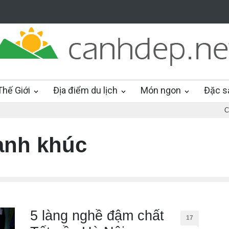
hế Giới
Địa điểm du lịch
Món ngon
Đặc s
C
anh khúc
5 làng nghề đậm chất
17