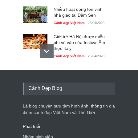
Nhiều hoạt động tôn vinh
nhà giáo tại Đầm Sen
Cảnh đẹp Việt Nam
25/04/2020
Giới trẻ Hà Nội được miễn
phí vé vào cửa festival Ẩm
thực Italy
Cảnh đẹp Việt Nam
25/04/2020
Tam giác mạch khoe sắc
bên bờ hồ Hà Nội
Cảnh đẹp Việt Nam
25/04/2020
Cảnh Đẹp Blog
Bán đảo Sơn Trà sẽ là khu
du lịch quốc gia
Là blog chuyên sưu tầm hình ảnh, thông tin địa
Cảnh đẹp Việt Nam
24/04/2020
điểm cảnh đẹp Việt Nam và Thế Giới
Phát triển
Nhóm sinh viên