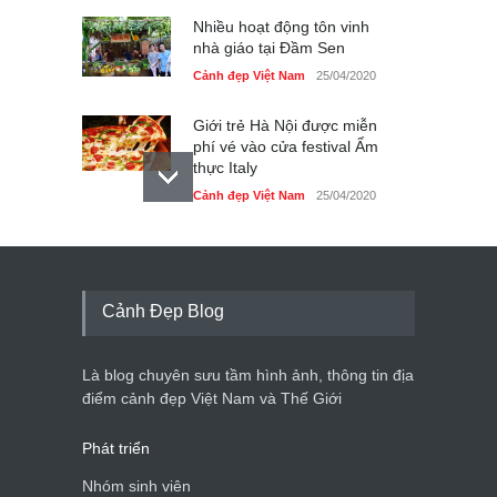
Nhiều hoạt động tôn vinh
nhà giáo tại Đầm Sen
Cảnh đẹp Việt Nam
25/04/2020
Giới trẻ Hà Nội được miễn
phí vé vào cửa festival Ẩm
thực Italy
Cảnh đẹp Việt Nam
25/04/2020
Tam giác mạch khoe sắc
bên bờ hồ Hà Nội
Cảnh đẹp Việt Nam
25/04/2020
Cảnh Đẹp Blog
Bán đảo Sơn Trà sẽ là khu
du lịch quốc gia
Là blog chuyên sưu tầm hình ảnh, thông tin địa
Cảnh đẹp Việt Nam
24/04/2020
điểm cảnh đẹp Việt Nam và Thế Giới
Phát triển
Nhóm sinh viên