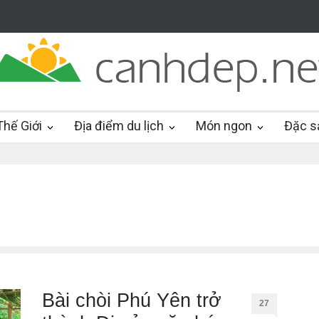
hế Giới
Địa điểm du lịch
Món ngon
Đặc s
Bài chòi Phú Yên trở
27