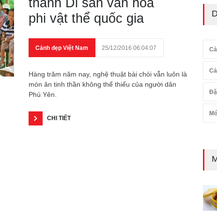
thành Di sản văn hóa
D
phi vật thể quốc gia
Cảnh đẹp Việt Nam
25/12/2016 06:04:07
Cả
Cả
Hàng trăm năm nay, nghệ thuật bài chòi vẫn luôn là
món ăn tinh thần không thể thiếu của người dân
Đặ
Phú Yên.
Mó
CHI TIẾT
M