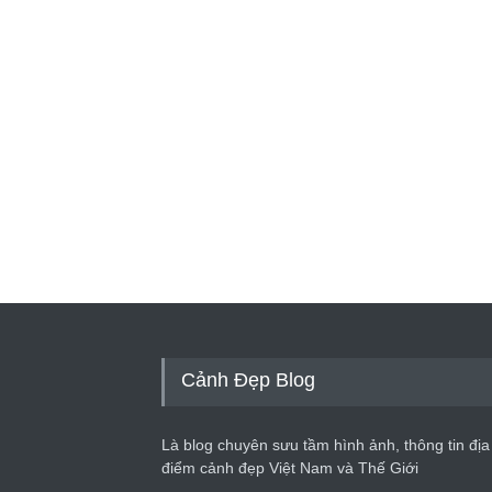
Cảnh Đẹp Blog
Là blog chuyên sưu tầm hình ảnh, thông tin địa
điểm cảnh đẹp Việt Nam và Thế Giới