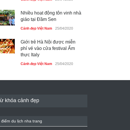
Nhiều hoạt động tôn vinh nhà
giáo tại Đầm Sen
Cảnh đẹp Việt Nam
25/04/2020
Giới trẻ Hà Nội được miễn
phí vé vào cửa festival Ẩm
thực Italy
Cảnh đẹp Việt Nam
25/04/2020
Tam giác mạch khoe sắc bên
bờ hồ Hà Nội
Cảnh đẹp Việt Nam
25/04/2020
ừ khóa cảnh đẹp
Bán đảo Sơn Trà sẽ là khu
du lịch quốc gia
 điểm du lịch nha trang
Cảnh đẹp Việt Nam
24/04/2020