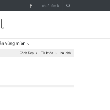
ản vùng miền
Cảnh Đẹp
›
Từ khóa
›
bài chòi