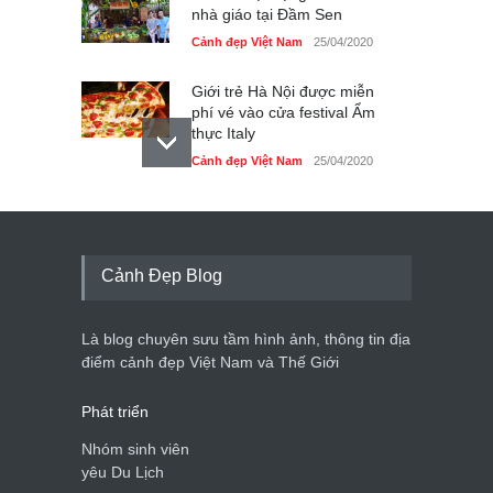
nhà giáo tại Đầm Sen
Cảnh đẹp Việt Nam
25/04/2020
Giới trẻ Hà Nội được miễn
phí vé vào cửa festival Ẩm
thực Italy
Cảnh đẹp Việt Nam
25/04/2020
Tam giác mạch khoe sắc
bên bờ hồ Hà Nội
Cảnh đẹp Việt Nam
25/04/2020
Cảnh Đẹp Blog
Bán đảo Sơn Trà sẽ là khu
du lịch quốc gia
Là blog chuyên sưu tầm hình ảnh, thông tin địa
Cảnh đẹp Việt Nam
24/04/2020
điểm cảnh đẹp Việt Nam và Thế Giới
Phát triển
Nhóm sinh viên
yêu Du Lịch