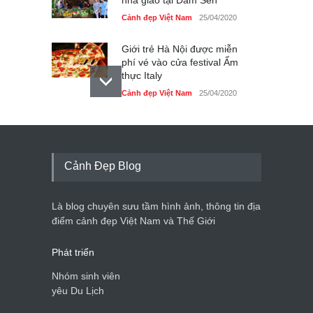
Cảnh đẹp Việt Nam
25/04/2020
Giới trẻ Hà Nội được miễn
phí vé vào cửa festival Ẩm
thực Italy
Cảnh đẹp Việt Nam
25/04/2020
Tam giác mạch khoe sắc
bên bờ hồ Hà Nội
Cảnh đẹp Việt Nam
25/04/2020
Cảnh Đẹp Blog
Bán đảo Sơn Trà sẽ là khu
du lịch quốc gia
Là blog chuyên sưu tầm hình ảnh, thông tin địa
Cảnh đẹp Việt Nam
24/04/2020
điểm cảnh đẹp Việt Nam và Thế Giới
Phát triển
Nhóm sinh viên
yêu Du Lịch