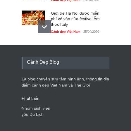
Giới trẻ Hà Nội được miễn
phí vé vào cửa festival Ẩm
thực Italy
Cảnh đẹp Việt Nam
25/04/2020
Tam giác mạch khoe sắc
bên bờ hồ Hà Nội
Cảnh đẹp Việt Nam
25/04/2020
Cảnh Đẹp Blog
Bán đảo Sơn Trà sẽ là khu
du lịch quốc gia
Là blog chuyên sưu tầm hình ảnh, thông tin địa
Cảnh đẹp Việt Nam
24/04/2020
điểm cảnh đẹp Việt Nam và Thế Giới
Phát triển
Nhóm sinh viên
yêu Du Lịch