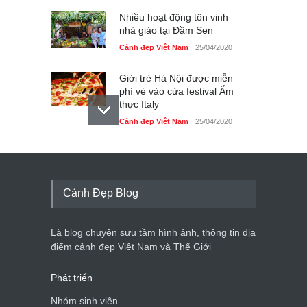
Nhiều hoạt động tôn vinh
nhà giáo tại Đầm Sen
Cảnh đẹp Việt Nam
25/04/2020
Giới trẻ Hà Nội được miễn
phí vé vào cửa festival Ẩm
thực Italy
Cảnh đẹp Việt Nam
25/04/2020
Tam giác mạch khoe sắc
bên bờ hồ Hà Nội
Cảnh đẹp Việt Nam
25/04/2020
Cảnh Đẹp Blog
Bán đảo Sơn Trà sẽ là khu
du lịch quốc gia
Là blog chuyên sưu tầm hình ảnh, thông tin địa
Cảnh đẹp Việt Nam
24/04/2020
điểm cảnh đẹp Việt Nam và Thế Giới
Phát triển
Nhóm sinh viên