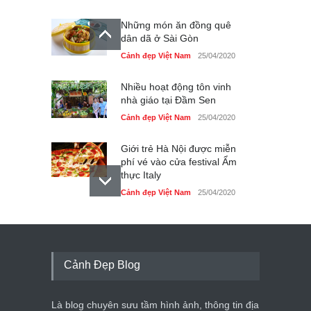
Những món ăn đồng quê
dân dã ở Sài Gòn
Cảnh đẹp Việt Nam
25/04/2020
Nhiều hoạt động tôn vinh
nhà giáo tại Đầm Sen
Cảnh đẹp Việt Nam
25/04/2020
Giới trẻ Hà Nội được miễn
phí vé vào cửa festival Ẩm
thực Italy
Cảnh đẹp Việt Nam
25/04/2020
Tam giác mạch khoe sắc
bên bờ hồ Hà Nội
Cảnh đẹp Việt Nam
25/04/2020
Cảnh Đẹp Blog
Bán đảo Sơn Trà sẽ là khu
du lịch quốc gia
Là blog chuyên sưu tầm hình ảnh, thông tin địa