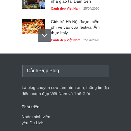
nhà giáo tại Đầm Sen
Cảnh đẹp Việt Nam
25/04/2020
Giới trẻ Hà Nội được miễn
phí vé vào cửa festival Ẩm
thực Italy
Cảnh đẹp Việt Nam
25/04/2020
Tam giác mạch khoe sắc
bên bờ hồ Hà Nội
Cảnh đẹp Việt Nam
25/04/2020
Cảnh Đẹp Blog
Bán đảo Sơn Trà sẽ là khu
du lịch quốc gia
Là blog chuyên sưu tầm hình ảnh, thông tin địa
Cảnh đẹp Việt Nam
24/04/2020
điểm cảnh đẹp Việt Nam và Thế Giới
Phát triển
Nhóm sinh viên
yêu Du Lịch