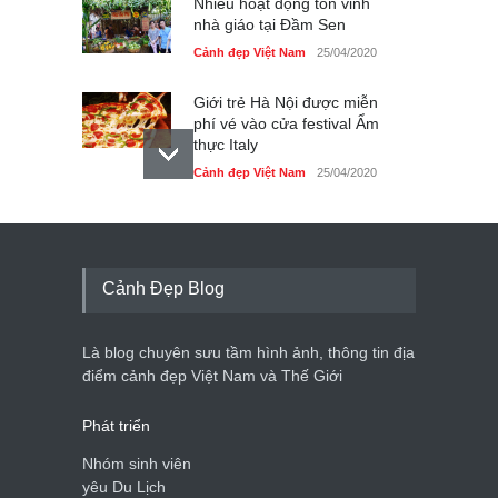
Nhiều hoạt động tôn vinh
nhà giáo tại Đầm Sen
Cảnh đẹp Việt Nam
25/04/2020
Giới trẻ Hà Nội được miễn
phí vé vào cửa festival Ẩm
thực Italy
Cảnh đẹp Việt Nam
25/04/2020
Tam giác mạch khoe sắc
bên bờ hồ Hà Nội
Cảnh đẹp Việt Nam
25/04/2020
Cảnh Đẹp Blog
Bán đảo Sơn Trà sẽ là khu
du lịch quốc gia
Là blog chuyên sưu tầm hình ảnh, thông tin địa
Cảnh đẹp Việt Nam
24/04/2020
điểm cảnh đẹp Việt Nam và Thế Giới
Phát triển
Nhóm sinh viên
yêu Du Lịch