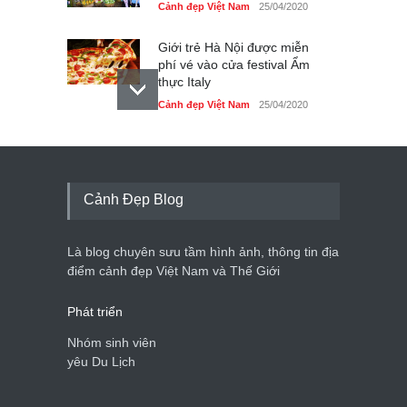
Cảnh đẹp Việt Nam
25/04/2020
Giới trẻ Hà Nội được miễn
phí vé vào cửa festival Ẩm
thực Italy
Cảnh đẹp Việt Nam
25/04/2020
Tam giác mạch khoe sắc
bên bờ hồ Hà Nội
Cảnh đẹp Việt Nam
25/04/2020
Cảnh Đẹp Blog
Bán đảo Sơn Trà sẽ là khu
du lịch quốc gia
Là blog chuyên sưu tầm hình ảnh, thông tin địa
Cảnh đẹp Việt Nam
24/04/2020
điểm cảnh đẹp Việt Nam và Thế Giới
Phát triển
Nhóm sinh viên
yêu Du Lịch