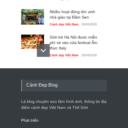
Nhiều hoạt động tôn vinh
nhà giáo tại Đầm Sen
Cảnh đẹp Việt Nam
25/04/2020
Giới trẻ Hà Nội được miễn
phí vé vào cửa festival Ẩm
thực Italy
Cảnh đẹp Việt Nam
25/04/2020
Tam giác mạch khoe sắc
bên bờ hồ Hà Nội
Cảnh đẹp Việt Nam
25/04/2020
Cảnh Đẹp Blog
Bán đảo Sơn Trà sẽ là khu
du lịch quốc gia
Là blog chuyên sưu tầm hình ảnh, thông tin địa
Cảnh đẹp Việt Nam
24/04/2020
điểm cảnh đẹp Việt Nam và Thế Giới
Phát triển