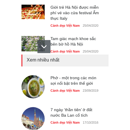
Giới trẻ Hà Nội được miễn
phí vé vào cửa festival Ẩm
thực Italy
Cảnh đẹp Việt Nam
25/04/2020
Tam giác mạch khoe sắc
bên bờ hồ Hà Nội
Cảnh đẹp Việt Nam
25/04/2020
Xem nhiều nhất
Bán đảo Sơn Trà sẽ là khu
du lịch quốc gia
Cảnh đẹp Việt Nam
Phở - một trong các món
24/04/2020
sợi nổi bật trên thế giới
Những món ăn đồng quê
Cảnh đẹp Việt Nam
23/09/2019
dân dã ở Sài Gòn
Cảnh đẹp Việt Nam
25/04/2020
7 ngày ‘thần tiên’ ở đất
nước Ba Lan cổ tích
Cảnh đẹp Việt Nam
17/10/2016